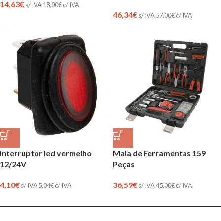
14,63
€
s/ IVA
18,00
€
c/ IVA
46,34
€
s/ IVA
57,00
€
c/ IVA
Interruptor led vermelho
Mala de Ferramentas 159
12/24V
Peças
4,10
€
36,59
€
s/ IVA
5,04
€
c/ IVA
s/ IVA
45,00
€
c/ IVA