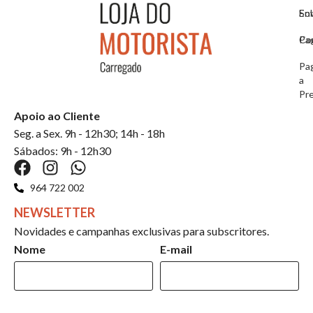
So
En
Co
Pa
Pa
a
Pr
Apoio ao Cliente
Seg. a Sex. 9h - 12h30; 14h - 18h
Sábados: 9h - 12h30
964 722 002
NEWSLETTER
Novidades e campanhas exclusivas para subscritores.
Nome
E-mail