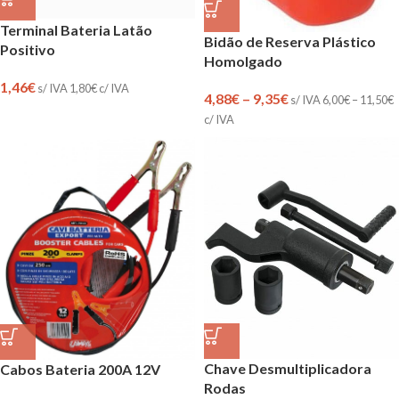
Terminal Bateria Latão
Bidão de Reserva Plástico
Positivo
Homolgado
1,46
€
s/ IVA
1,80
€
c/ IVA
4,88
€
–
9,35
€
s/ IVA
6,00
€
–
11,50
€
c/ IVA
Chave Desmultiplicadora
Cabos Bateria 200A 12V
Rodas