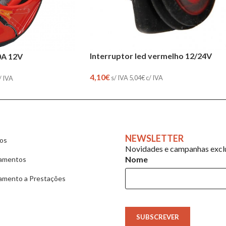
Interruptor led vermelho 12/24V
0A 12V
4,10
€
s/ IVA
5,04
€
c/ IVA
/ IVA
NEWSLETTER
ios
Novidades e campanhas exclu
Nome
amentos
amento a Prestações
SUBSCREVER