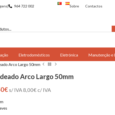
gens)
964 722 002
Sobre
Contactos
ação
Eletrodomésticos
Eletrónica
Manutenção e 
eado Arco Largo 50mm
deado Arco Largo 50mm
50
€
s/ IVA
8,00
€
c/ IVA
mm
aves