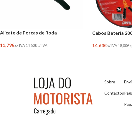
Alicate de Porcas de Roda
Cabos Bateria 20
11,79
€
14,63
€
s/ IVA
14,50
€
c/ IVA
s/ IVA
18,00
€
c
Sobre
Env
Contactos
Pag
Pag