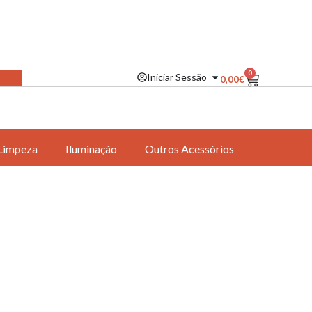
0
Iniciar Sessão
0,00
€
Limpeza
Iluminação
Outros Acessórios