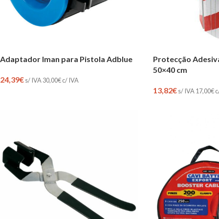
Adaptador Iman para Pistola Adblue
Protecção Adesiv
50×40 cm
24,39
€
s/ IVA
30,00
€
c/ IVA
13,82
€
s/ IVA
17,00
€
c