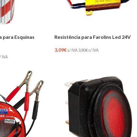
a para Esquinas
Resistência para Farolins Led 24V
3,09
€
s/ IVA
3,80
€
c/ IVA
/ IVA