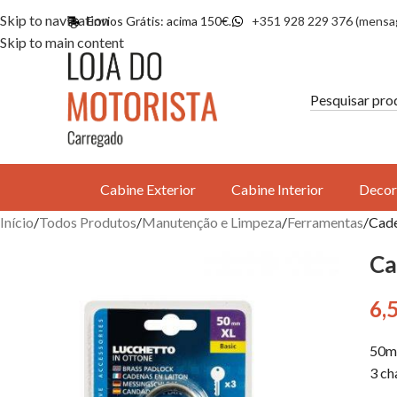
Skip to navigation
Envios Grátis: acima 150€.
+351 928 229 376 (mensa
Skip to main content
Cabine Exterior
Cabine Interior
Decor
Início
Todos Produtos
Manutenção e Limpeza
Ferramentas
Cad
Ca
6,
50
3 ch