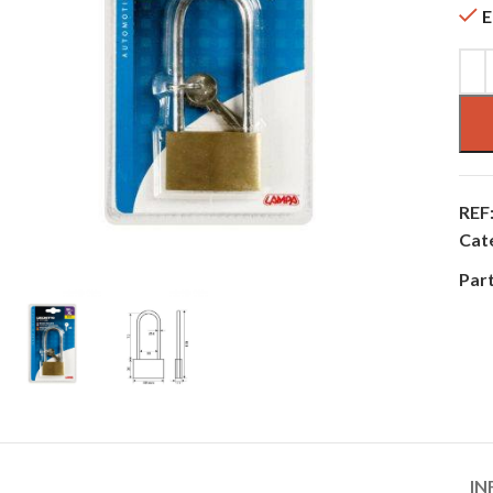
E
REF
Cat
Part
IN