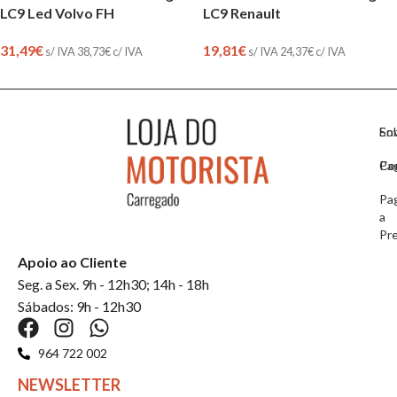
LC9 Led Volvo FH
LC9 Renault
31,49
€
19,81
€
s/ IVA
38,73
€
c/ IVA
s/ IVA
24,37
€
c/ IVA
So
En
Co
Pa
Pa
a
Pr
Apoio ao Cliente
Seg. a Sex. 9h - 12h30; 14h - 18h
Sábados: 9h - 12h30
964 722 002
NEWSLETTER