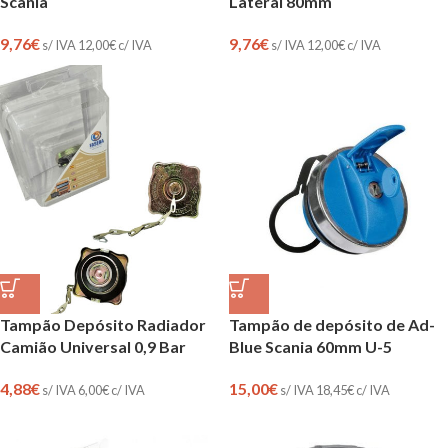
Scania
Lateral 80mm
9,76
€
9,76
€
s/ IVA
12,00
€
c/ IVA
s/ IVA
12,00
€
c/ IVA
Tampão Depósito Radiador
Tampão de depósito de Ad-
Camião Universal 0,9 Bar
Blue Scania 60mm U-5
4,88
€
15,00
€
s/ IVA
6,00
€
c/ IVA
s/ IVA
18,45
€
c/ IVA