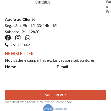
Pa
a
Pr
Apoio ao Cliente
Seg. a Sex. 9h - 12h30; 14h - 18h
Sábados: 9h - 12h30
964 722 002
NEWSLETTER
Novidades e campanhas exclusivas para subscritores.
Nome
E-mail
SUBSCREVER
Ao subscrever, aceita a
Política de Privacidade
.