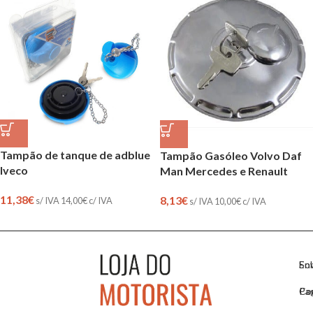
Tampão de tanque de adblue
Tampão Gasóleo Volvo Daf
Iveco
Man Mercedes e Renault
11,38
€
8,13
€
s/ IVA
14,00
€
c/ IVA
s/ IVA
10,00
€
c/ IVA
So
En
Co
Pa