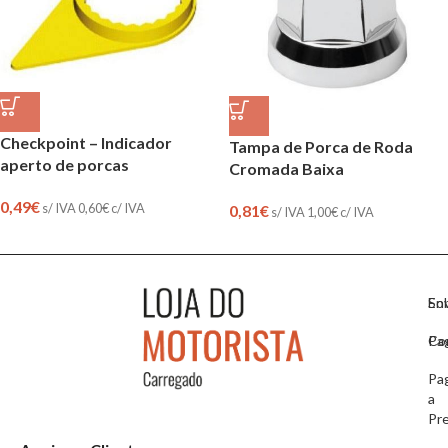
Checkpoint – Indicador
Tampa de Porca de Roda
aperto de porcas
Cromada Baixa
0,49
€
s/ IVA
0,60
€
c/ IVA
0,81
€
s/ IVA
1,00
€
c/ IVA
So
En
Co
Pa
Pa
a
Pr