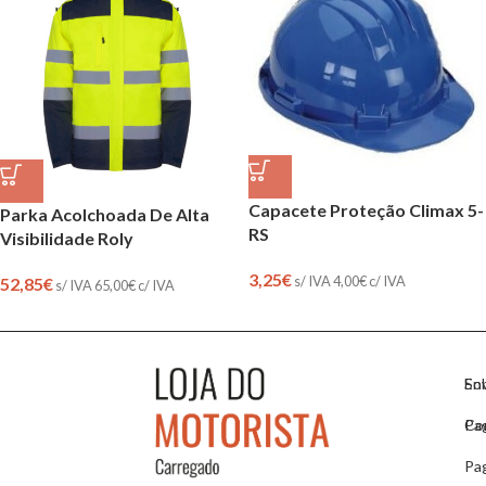
Capacete Proteção Climax 5-
Parka Acolchoada De Alta
RS
Visibilidade Roly
3,25
€
s/ IVA
4,00
€
c/ IVA
52,85
€
s/ IVA
65,00
€
c/ IVA
So
En
Co
Pa
Pa