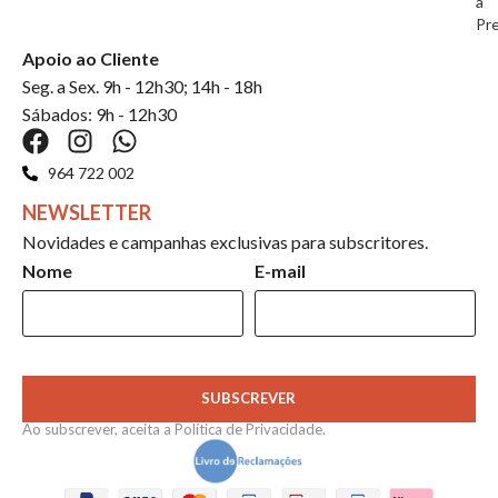
a
Pr
Apoio ao Cliente
Seg. a Sex. 9h - 12h30; 14h - 18h
Sábados: 9h - 12h30
964 722 002
NEWSLETTER
Novidades e campanhas exclusivas para subscritores.
Nome
E-mail
SUBSCREVER
Ao subscrever, aceita a
Política de Privacidade
.