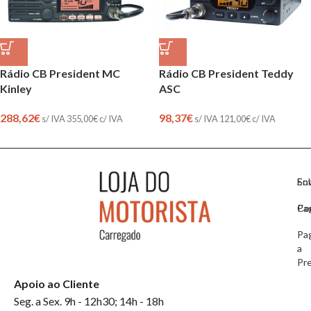
Rádio CB President MC
Rádio CB President Teddy
Kinley
ASC
288,62
€
98,37
€
s/ IVA
355,00
€
c/ IVA
s/ IVA
121,00
€
c/ IVA
So
En
Co
Pa
Pa
a
Pr
Apoio ao Cliente
Seg. a Sex. 9h - 12h30; 14h - 18h