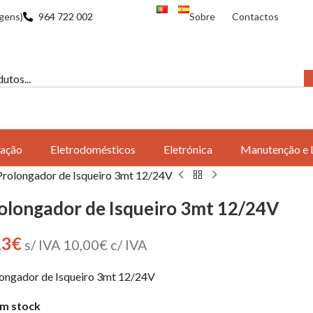
gens)
964 722 002
Sobre
Contactos
ação
Eletrodomésticos
Eletrónica
Manutenção e 
Prolongador de Isqueiro 3mt 12/24V
olongador de Isqueiro 3mt 12/24V
13
€
s/ IVA
10,00
€
c/ IVA
ongador de Isqueiro 3mt 12/24V
m stock