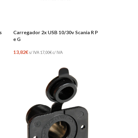
s
Carregador 2x USB 10/30v Scania R P
e G
13,82
€
s/ IVA
17,00
€
c/ IVA