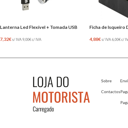
Lanterna Led Flexível + Tomada USB
Ficha de Isqueiro
7,32
€
4,88
€
s/ IVA
9,00
€
c/ IVA
s/ IVA
6,00
€
c/ I
Sobre
Env
Contactos
Pag
Pag