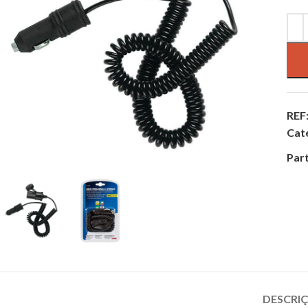
REF
Cat
Part
DESCRI