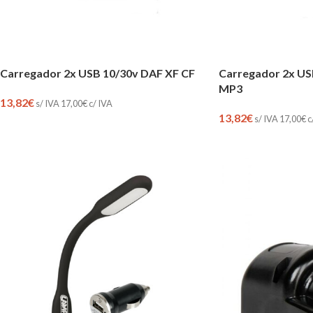
Carregador 2x USB 10/30v DAF XF CF
Carregador 2x US
MP3
13,82
€
s/ IVA
17,00
€
c/ IVA
13,82
€
s/ IVA
17,00
€
c