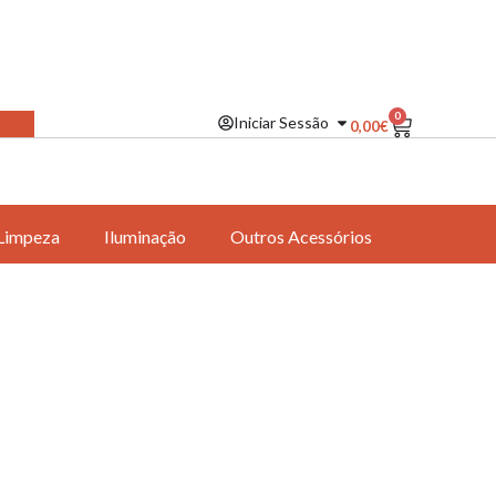
0
Iniciar Sessão
0,00
€
Limpeza
Iluminação
Outros Acessórios