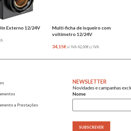
 Din Externo 12/24V
Multi-ficha de isqueiro com
voltímetro 12/24V
VA
34,15
€
s/ IVA
42,00
€
c/ IVA
NEWSLETTER
ios
Novidades e campanhas exclu
Nome
amentos
amento a Prestações
SUBSCREVER