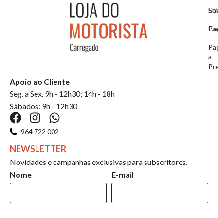
So
En
Co
Pa
Pa
a
Pr
Apoio ao Cliente
Seg. a Sex. 9h - 12h30; 14h - 18h
Sábados: 9h - 12h30
964 722 002
NEWSLETTER
Novidades e campanhas exclusivas para subscritores.
Nome
E-mail