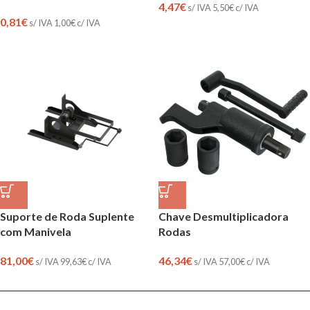
4,47
€
s/ IVA
5,50
€
c/ IVA
0,81
€
s/ IVA
1,00
€
c/ IVA
Suporte de Roda Suplente
Chave Desmultiplicadora
com Manivela
Rodas
81,00
€
46,34
€
s/ IVA
99,63
€
c/ IVA
s/ IVA
57,00
€
c/ IVA