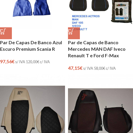
Par De Capas De Banco Azul
Par de Capas de Banco
Escuro Premium Scania R
Mercedes MAN DAF Iveco
Renault T e Ford F-Max
97,56
€
s/ IVA
120,00
€
c/ IVA
47,15
€
s/ IVA
58,00
€
c/ IVA