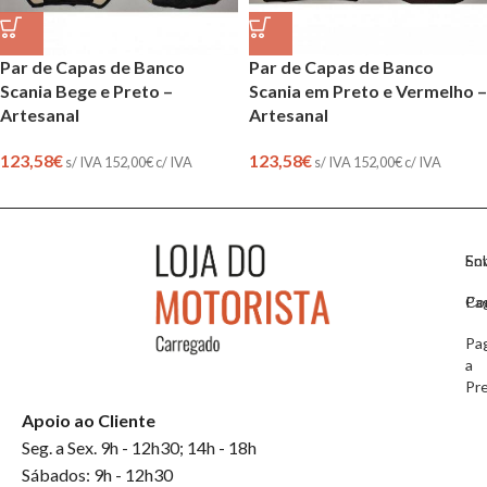
Par de Capas de Banco
Par de Capas de Banco
Scania Bege e Preto –
Scania em Preto e Vermelho –
Artesanal
Artesanal
123,58
€
123,58
€
s/ IVA
152,00
€
c/ IVA
s/ IVA
152,00
€
c/ IVA
So
En
Co
Pa
Pa
a
Pr
Apoio ao Cliente
Seg. a Sex. 9h - 12h30; 14h - 18h
Sábados: 9h - 12h30