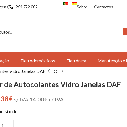
gens)
964 722 002
Sobre
Contactos
ação
Eletrodomésticos
Eletrónica
Manutenção e 
antes Vidro Janelas DAF
r de Autocolantes Vidro Janelas DAF
,38
€
s/ IVA
14,00
€
c/ IVA
m stock