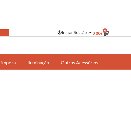
0
Iniciar Sessão
0,00
€
Limpeza
Iluminação
Outros Acessórios