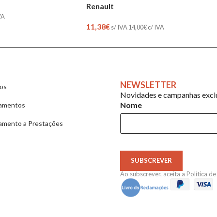
Renault
VA
11,38
€
s/ IVA
14,00
€
c/ IVA
NEWSLETTER
ios
Novidades e campanhas exclu
Nome
amentos
amento a Prestações
SUBSCREVER
Ao subscrever, aceita a
Política d