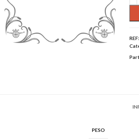
REF
Cat
Part
IN
PESO