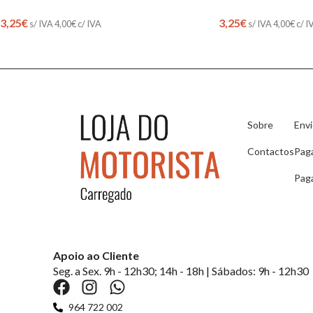
3,25
€
3,25
€
s/ IVA
4,00
€
c/ IVA
s/ IVA
4,00
€
c/ I
Sobre
Env
Contactos
Pag
Pag
Apoio ao Cliente
Seg. a Sex. 9h - 12h30; 14h - 18h | Sábados: 9h - 12h30
964 722 002