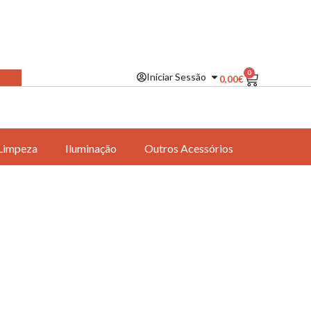
0
Iniciar Sessão
0,00
€
Limpeza
Iluminação
Outros Acessórios