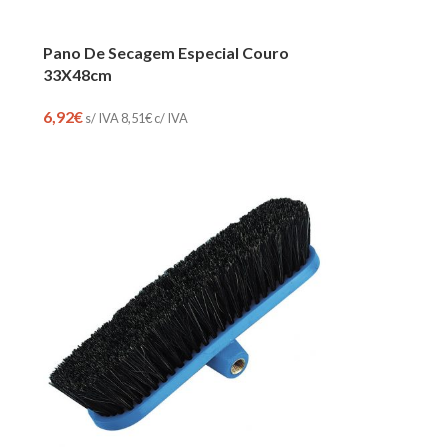
Pano De Secagem Especial Couro
33X48cm
6,92
€
s/ IVA
8,51
€
c/ IVA