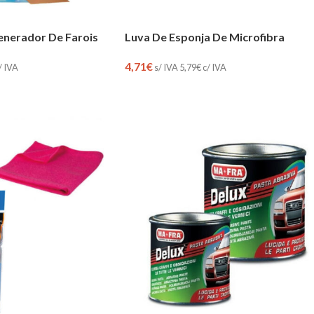
enerador De Farois
Luva De Esponja De Microfibra
4,71
€
/ IVA
s/ IVA
5,79
€
c/ IVA