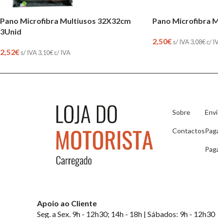
Pano Microfibra Multiusos 32X32cm
Pano Microfibra 
3Unid
2,50
€
s/ IVA
3,08
€
c/ I
2,52
€
s/ IVA
3,10
€
c/ IVA
Sobre
Env
Contactos
Pag
Pag
Apoio ao Cliente
Seg. a Sex. 9h - 12h30; 14h - 18h | Sábados: 9h - 12h30