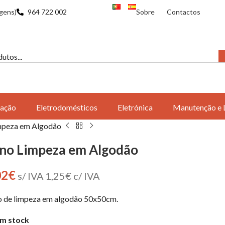
gens)
964 722 002
Sobre
Contactos
ação
Eletrodomésticos
Eletrónica
Manutenção e 
mpeza em Algodão
no Limpeza em Algodão
02
€
s/ IVA
1,25
€
c/ IVA
 de limpeza em algodão 50x50cm.
m stock