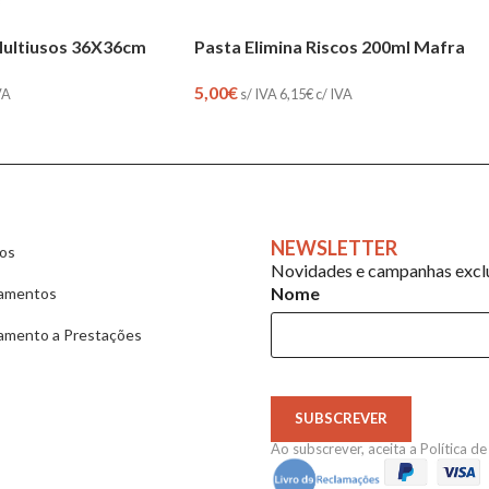
Multiusos 36X36cm
Pasta Elimina Riscos 200ml Mafra
5,00
€
VA
s/ IVA
6,15
€
c/ IVA
NEWSLETTER
ios
Novidades e campanhas exclu
Nome
amentos
amento a Prestações
SUBSCREVER
Ao subscrever, aceita a
Política d