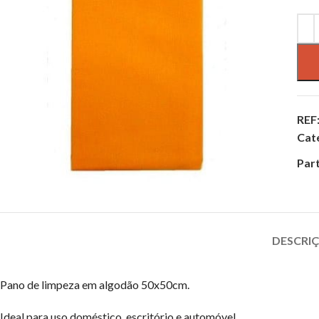
REF
Cat
Part
DESCRI
Pano de limpeza em algodão 50x50cm.
Ideal para uso doméstico, escritório e automóvel.