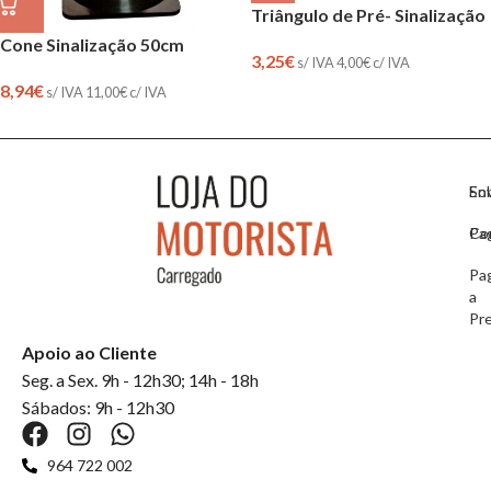
Triângulo de Pré- Sinalização
Cone Sinalização 50cm
3,25
€
s/ IVA
4,00
€
c/ IVA
8,94
€
s/ IVA
11,00
€
c/ IVA
So
En
Co
Pa
Pa
a
Pr
Apoio ao Cliente
Seg. a Sex. 9h - 12h30; 14h - 18h
Sábados: 9h - 12h30
964 722 002