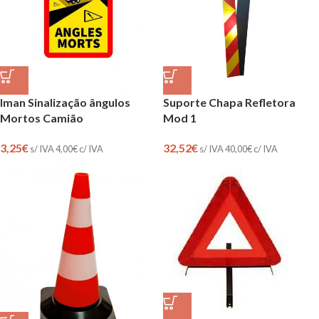
Iman Sinalização ângulos
Suporte Chapa Refletora
Mortos Camião
Mod 1
3,25
€
32,52
€
s/ IVA
4,00
€
c/ IVA
s/ IVA
40,00
€
c/ IVA