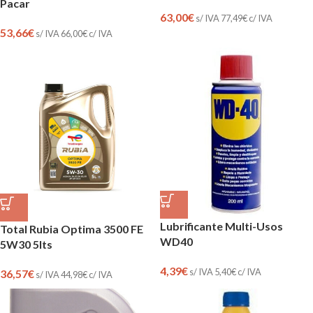
Pacar
63,00
€
s/ IVA
77,49
€
c/ IVA
53,66
€
s/ IVA
66,00
€
c/ IVA
Lubrificante Multi-Usos
Total Rubia Optima 3500 FE
WD40
5W30 5lts
4,39
€
s/ IVA
5,40
€
c/ IVA
36,57
€
s/ IVA
44,98
€
c/ IVA