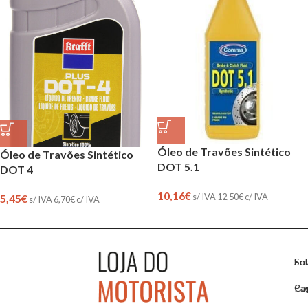
Óleo de Travões Sintético
Óleo de Travões Sintético
DOT 5.1
DOT 4
10,16
€
s/ IVA
12,50
€
c/ IVA
5,45
€
s/ IVA
6,70
€
c/ IVA
So
En
Co
Pa