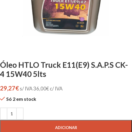
Óleo HTLO Truck E11(E9) S.A.P.S CK-
4 15W40 5lts
29,27
€
s/ IVA
36,00
€
c/ IVA
Só 2 em stock
ADICIONAR