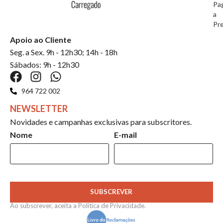
Pa
a
Pr
Apoio ao Cliente
Seg. a Sex. 9h - 12h30; 14h - 18h
Sábados: 9h - 12h30
964 722 002
NEWSLETTER
Novidades e campanhas exclusivas para subscritores.
Nome
E-mail
SUBSCREVER
Ao subscrever, aceita a
Política de Privacidade
.