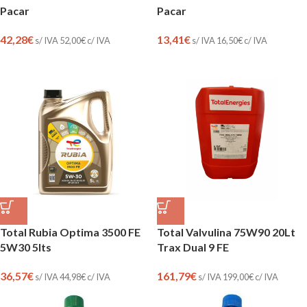
Pacar
Pacar
42,28
€
13,41
€
s/ IVA
52,00
€
c/ IVA
s/ IVA
16,50
€
c/ IVA
Total Rubia Optima 3500 FE
Total Valvulina 75W90 20Lt
5W30 5lts
Trax Dual 9 FE
36,57
€
161,79
€
s/ IVA
44,98
€
c/ IVA
s/ IVA
199,00
€
c/ IVA