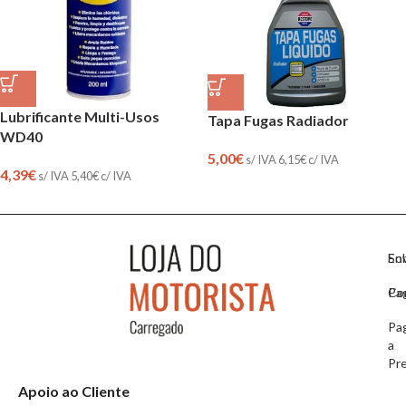
Lubrificante Multi-Usos
Tapa Fugas Radiador
WD40
5,00
€
s/ IVA
6,15
€
c/ IVA
4,39
€
s/ IVA
5,40
€
c/ IVA
So
En
Co
Pa
Pa
a
Pr
Apoio ao Cliente