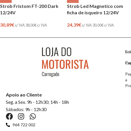
Strob Fristom FT-200 Dark
Strob Led Magnetico com
12/24V
ficha de isqueiro 12/24V
30,89
€
24,39
€
s/ IVA
38,00
€
c/ IVA
s/ IVA
30,00
€
c/ IVA
So
En
Co
Pa
Pa
a
Pr
Apoio ao Cliente
Seg. a Sex. 9h - 12h30; 14h - 18h
Sábados: 9h - 12h30
964 722 002