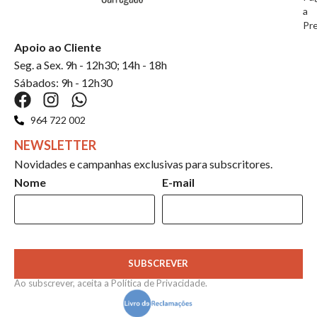
a
Pr
Apoio ao Cliente
Seg. a Sex. 9h - 12h30; 14h - 18h
Sábados: 9h - 12h30
964 722 002
NEWSLETTER
Novidades e campanhas exclusivas para subscritores.
Nome
E-mail
SUBSCREVER
Ao subscrever, aceita a
Política de Privacidade
.