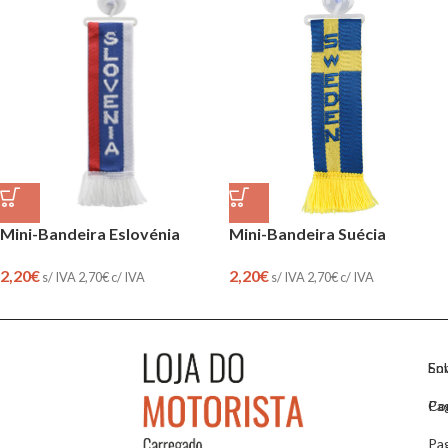
Mini-Bandeira Eslovénia
Mini-Bandeira Suécia
2,20
€
2,20
€
s/ IVA
2,70
€
c/ IVA
s/ IVA
2,70
€
c/ IVA
So
En
Co
Pa
Pa