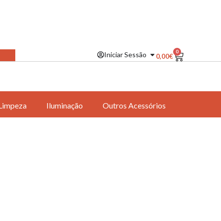
0
Iniciar Sessão
0,00
€
Limpeza
Iluminação
Outros Acessórios