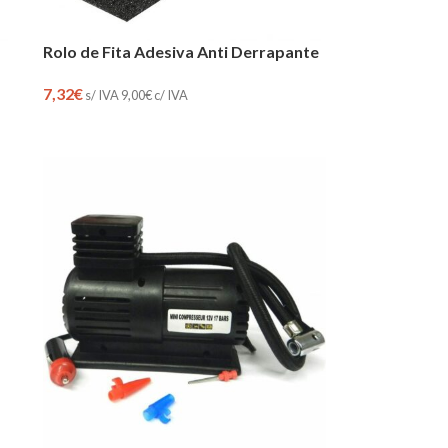
Rolo de Fita Adesiva Anti Derrapante
7,32
€
s/ IVA
9,00
€
c/ IVA