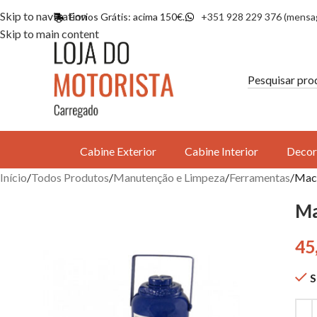
Skip to navigation
Envios Grátis: acima 150€.
+351 928 229 376 (mensa
Skip to main content
Cabine Exterior
Cabine Interior
Decor
Início
Todos Produtos
Manutenção e Limpeza
Ferramentas
Maca
Ma
45
S