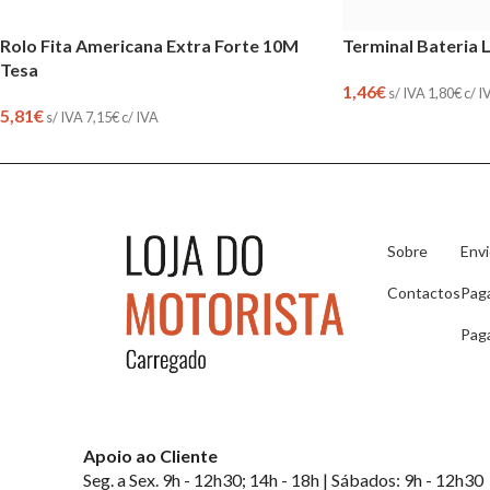
Rolo Fita Americana Extra Forte 10M
Terminal Bateria 
Tesa
1,46
€
s/ IVA
1,80
€
c/ I
5,81
€
s/ IVA
7,15
€
c/ IVA
Sobre
Env
Contactos
Pag
Pag
Apoio ao Cliente
Seg. a Sex. 9h - 12h30; 14h - 18h | Sábados: 9h - 12h30