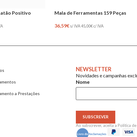
Latão Positivo
Mala de Ferramentas 159 Peças
36,59
€
VA
s/ IVA
45,00
€
c/ IVA
NEWSLETTER
ios
Novidades e campanhas exclu
Nome
amentos
amento a Prestações
SUBSCREVER
Ao subscrever, aceita a
Política d