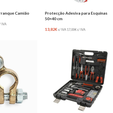
Arranque Camião
Protecção Adesiva para Esquinas
50×40 cm
/ IVA
13,82
€
s/ IVA
17,00
€
c/ IVA