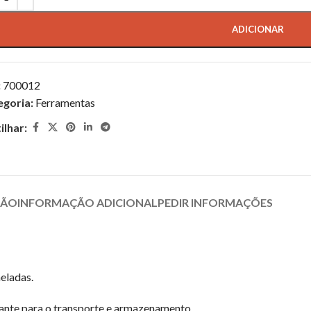
ADICIONAR
:
700012
egoria:
Ferramentas
ilhar:
ÇÃO
INFORMAÇÃO ADICIONAL
PEDIR INFORMAÇÕES
eladas.
tante para o transporte e armazenamento.