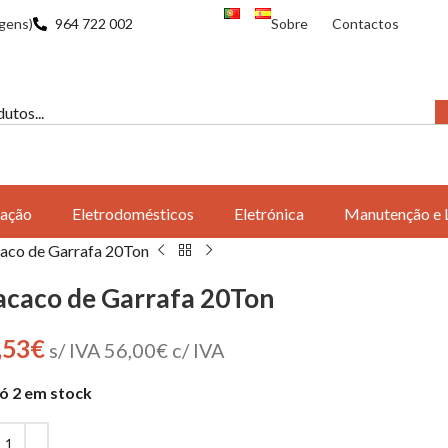
gens)
964 722 002
Sobre
Contactos
ação
Eletrodomésticos
Eletrónica
Manutenção e 
co de Garrafa 20Ton
caco de Garrafa 20Ton
,53
€
s/ IVA
56,00
€
c/ IVA
ó 2 em stock