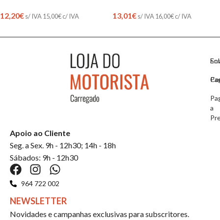
12,20
€
13,01
€
s/ IVA
15,00
€
c/ IVA
s/ IVA
16,00
€
c/ IVA
So
En
Co
Pa
Pa
a
Pr
Apoio ao Cliente
Seg. a Sex. 9h - 12h30; 14h - 18h
Sábados: 9h - 12h30
964 722 002
NEWSLETTER
Novidades e campanhas exclusivas para subscritores.