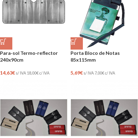
Para-sol Termo-reflector
Porta Bloco de Notas
240x90cm
85x115mm
14,63
€
5,69
€
s/ IVA
18,00
€
c/ IVA
s/ IVA
7,00
€
c/ IVA