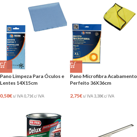
Pano Limpeza Para Óculos e
Pano Microfibra Acabamento
Lentes 14X15cm
Perfeito 36X36cm
0,58
€
2,75
€
s/ IVA
0,71
€
c/ IVA
s/ IVA
3,38
€
c/ IVA