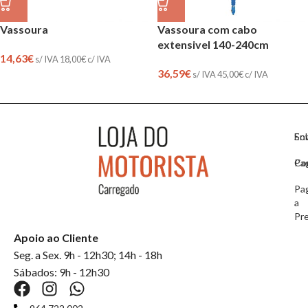
Vassoura
Vassoura com cabo
extensivel 140-240cm
14,63
€
s/ IVA
18,00
€
c/ IVA
36,59
€
s/ IVA
45,00
€
c/ IVA
So
En
Co
Pa
Pa
a
Pr
Apoio ao Cliente
Seg. a Sex. 9h - 12h30; 14h - 18h
Sábados: 9h - 12h30