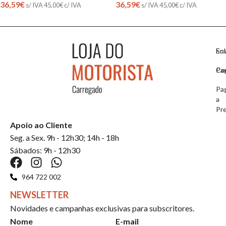
36,59
€
36,59
€
s/ IVA
45,00
€
c/ IVA
s/ IVA
45,00
€
c/ IVA
So
En
Co
Pa
Pa
a
Pr
Apoio ao Cliente
Seg. a Sex. 9h - 12h30; 14h - 18h
Sábados: 9h - 12h30
964 722 002
NEWSLETTER
Novidades e campanhas exclusivas para subscritores.
Nome
E-mail