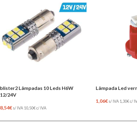
blister2 Lâmpadas 10 Leds H6W
Lâmpada Led verm
12/24V
1,06
€
s/ IVA
1,30
€
c/ I
8,54
€
s/ IVA
10,50
€
c/ IVA