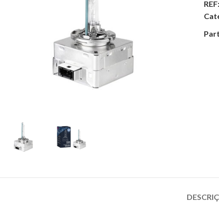
REF
Cat
Part
DESCRI