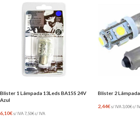
Blister 2 Lâmpad
Blister 1 Lâmpada 13Leds BA15S 24V
Azul
2,44
€
s/ IVA
3,00
€
c/ I
6,10
€
s/ IVA
7,50
€
c/ IVA