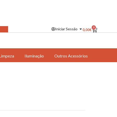
0
Iniciar Sessão
0,00
€
Limpeza
Iluminação
Outros Acessórios