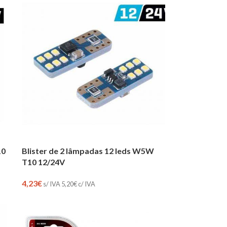
10
Blister de 2 lâmpadas 12 leds W5W
T10 12/24V
4,23
€
s/ IVA
5,20
€
c/ IVA