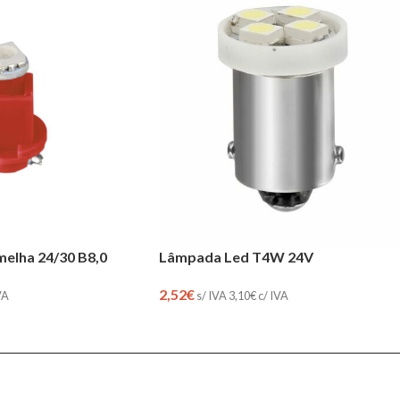
elha 24/30 B8,0
Lâmpada Led T4W 24V
2,52
€
VA
s/ IVA
3,10
€
c/ IVA