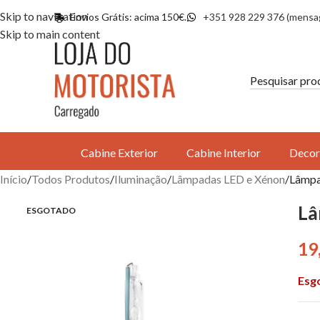
Skip to navigation
Envios Grátis: acima 150€.
+351 928 229 376 (mensa
Skip to main content
Cabine Exterior
Cabine Interior
Decor
Início
Todos Produtos
Iluminação
Lâmpadas LED e Xénon
Lâmpa
Lâ
ESGOTADO
19
Esg