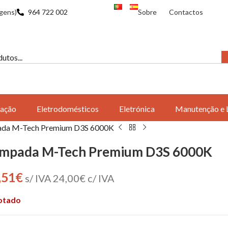
gens)
964 722 002
Sobre
Contactos
ação
Eletrodomésticos
Eletrónica
Manutenção e 
da M-Tech Premium D3S 6000K
mpada M-Tech Premium D3S 6000K
,51
€
s/ IVA
24,00
€
c/ IVA
otado