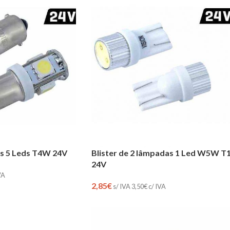
as 5 Leds T4W 24V
Blister de 2 lâmpadas 1 Led W5W T
24V
VA
2,85
€
s/ IVA
3,50
€
c/ IVA