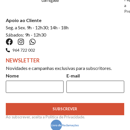
a
Pr
Apoio ao Cliente
Seg. a Sex. 9h - 12h30; 14h - 18h
Sábados: 9h - 12h30
964 722 002
NEWSLETTER
Novidades e campanhas exclusivas para subscritores.
Nome
E-mail
SUBSCREVER
Ao subscrever, aceita a
Política de Privacidade
.