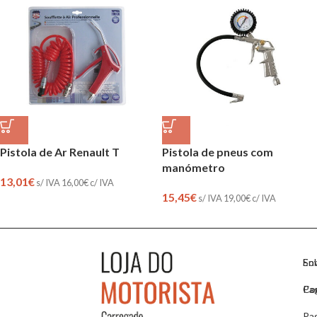
Pistola de Ar Renault T
Pistola de pneus com
manómetro
13,01
€
s/ IVA
16,00
€
c/ IVA
15,45
€
s/ IVA
19,00
€
c/ IVA
So
En
Co
Pa
Pa