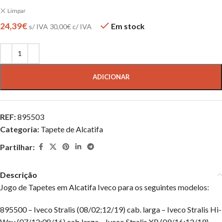
Limpar
24,39
€
Em stock
s/ IVA
30,00
€
c/ IVA
ADICIONAR
REF:
895503
Categoria:
Tapete de Alcatifa
Partilhar:
Descrição
Jogo de Tapetes em Alcatifa Iveco para os seguintes modelos:
895500 – Iveco Stralis (08/02;12/19) cab. larga – Iveco Stralis Hi-
Way (07/12;08/16) cab.larga – Iveco Stralis XP (09/16;12/19)