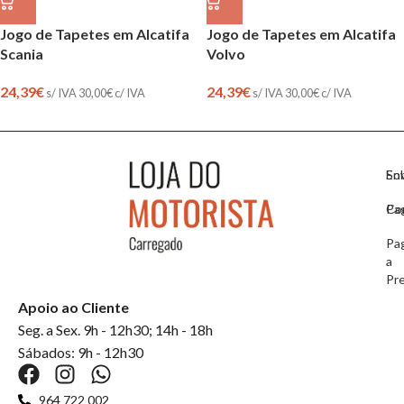
Jogo de Tapetes em Alcatifa
Jogo de Tapetes em Alcatifa
Scania
Volvo
24,39
€
24,39
€
s/ IVA
30,00
€
c/ IVA
s/ IVA
30,00
€
c/ IVA
So
En
Co
Pa
Pa
a
Pr
Apoio ao Cliente
Seg. a Sex. 9h - 12h30; 14h - 18h
Sábados: 9h - 12h30
964 722 002