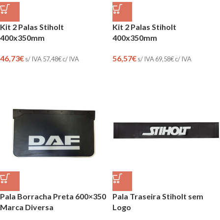
Kit 2 Palas Stiholt
Kit 2 Palas Stiholt
400x350mm
400x350mm
46,73
€
56,57
€
s/ IVA
57,48
€
c/ IVA
s/ IVA
69,58
€
c/ IVA
Pala Borracha Preta 600×350
Pala Traseira Stiholt sem
Marca Diversa
Logo