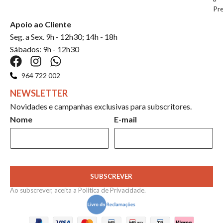
Pr
Apoio ao Cliente
Seg. a Sex. 9h - 12h30; 14h - 18h
Sábados: 9h - 12h30
964 722 002
NEWSLETTER
Novidades e campanhas exclusivas para subscritores.
Nome
E-mail
SUBSCREVER
Ao subscrever, aceita a
Política de Privacidade
.