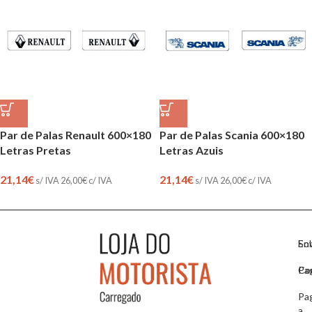
Par de Palas Renault 600×180
Par de Palas Scania 600×180
Letras Pretas
Letras Azuis
21,14
€
21,14
€
s/ IVA
26,00
€
c/ IVA
s/ IVA
26,00
€
c/ IVA
So
En
Co
Pa
Pa
a