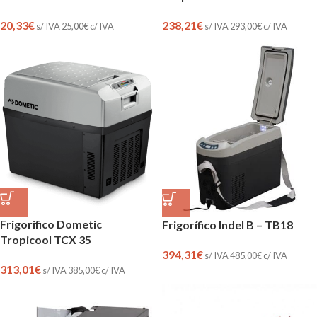
20,33
€
238,21
€
s/ IVA
25,00
€
c/ IVA
s/ IVA
293,00
€
c/ IVA
Frigorifico Dometic
Frigorífico Indel B – TB18
Tropicool TCX 35
394,31
€
s/ IVA
485,00
€
c/ IVA
313,01
€
s/ IVA
385,00
€
c/ IVA