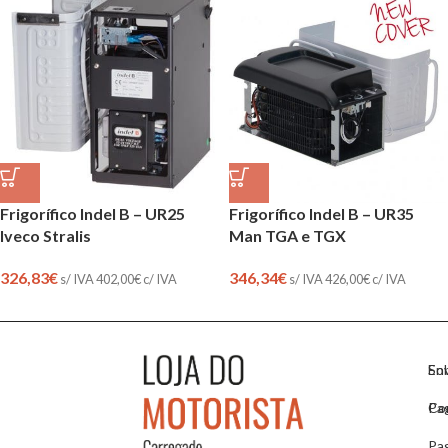
Frigorífico Indel B – UR35
Frigorífico Indel B – UR25
Man TGA e TGX
Iveco Stralis
346,34
€
326,83
€
s/ IVA
426,00
€
c/ IVA
s/ IVA
402,00
€
c/ IVA
So
En
Co
Pa
Pa