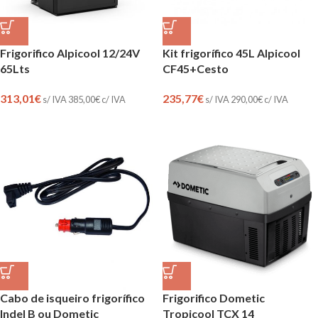
Frigorifico Alpicool 12/24V
Kit frigorífico 45L Alpicool
65Lts
CF45+Cesto
313,01
€
235,77
€
s/ IVA
385,00
€
c/ IVA
s/ IVA
290,00
€
c/ IVA
Cabo de isqueiro frigorífico
Frigorifico Dometic
Indel B ou Dometic
Tropicool TCX 14