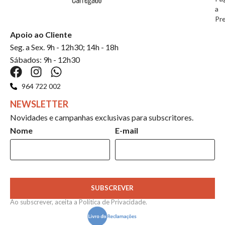
a
Pr
Apoio ao Cliente
Seg. a Sex. 9h - 12h30; 14h - 18h
Sábados: 9h - 12h30
964 722 002
NEWSLETTER
Novidades e campanhas exclusivas para subscritores.
Nome
E-mail
SUBSCREVER
Ao subscrever, aceita a
Política de Privacidade
.