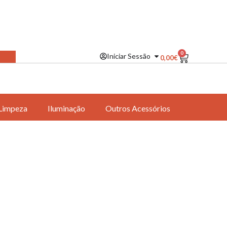
0
Iniciar Sessão
0,00
€
Limpeza
Iluminação
Outros Acessórios