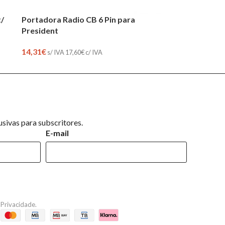
t/
Portadora Radio CB 6 Pin para
President
14,31
€
s/ IVA
17,60
€
c/ IVA
sivas para subscritores.
E-mail
e Privacidade
.