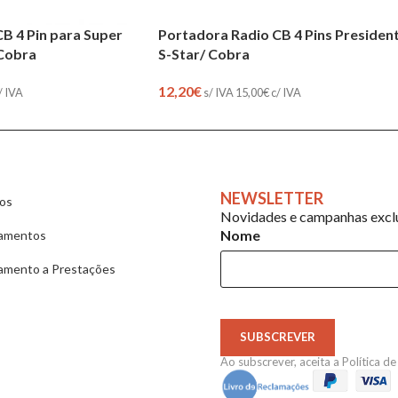
B 4 Pin para Super
Portadora Radio CB 4 Pins Presiden
 Cobra
S-Star/ Cobra
12,20
€
/ IVA
s/ IVA
15,00
€
c/ IVA
NEWSLETTER
ios
Novidades e campanhas exclu
Nome
amentos
amento a Prestações
SUBSCREVER
Ao subscrever, aceita a
Política d