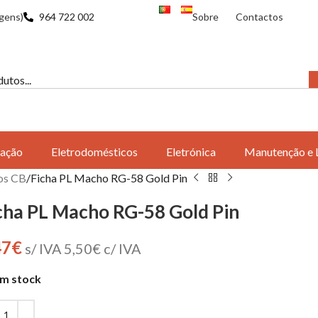
gens)
964 722 002
Sobre
Contactos
ação
Eletrodomésticos
Eletrónica
Manutenção e 
os CB
Ficha PL Macho RG-58 Gold Pin
cha PL Macho RG-58 Gold Pin
47
€
s/ IVA
5,50
€
c/ IVA
m stock