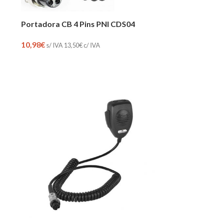
Portadora CB 4 Pins PNI CDS04
10,98
€
s/ IVA
13,50
€
c/ IVA