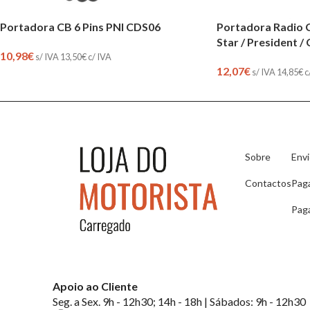
Portadora CB 6 Pins PNI CDS06
Portadora Radio C
Star / President /
10,98
€
s/ IVA
13,50
€
c/ IVA
12,07
€
s/ IVA
14,85
€
c
Sobre
Env
Contactos
Pag
Pag
Apoio ao Cliente
Seg. a Sex. 9h - 12h30; 14h - 18h | Sábados: 9h - 12h30