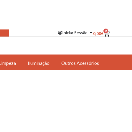
0
Iniciar Sessão
0,00
€
Limpeza
Iluminação
Outros Acessórios