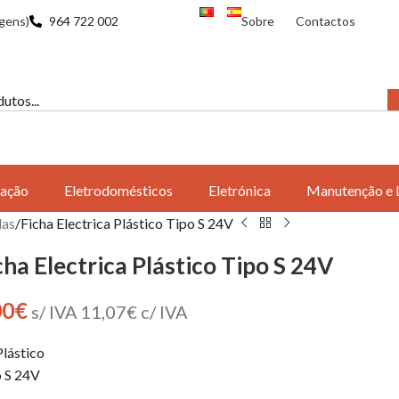
gens)
964 722 002
Sobre
Contactos
ação
Eletrodomésticos
Eletrónica
Manutenção e 
das
Ficha Electrica Plástico Tipo S 24V
cha Electrica Plástico Tipo S 24V
00
€
s/ IVA
11,07
€
c/ IVA
lástico
 S 24V