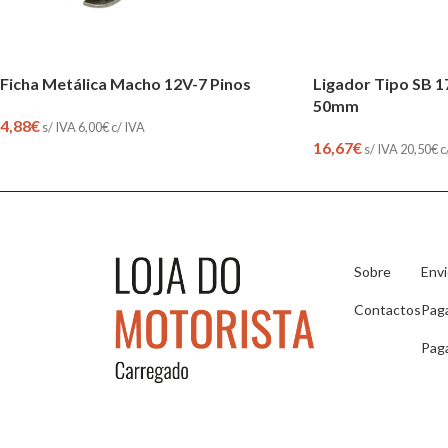
Ficha Metálica Macho 12V-7 Pinos
Ligador Tipo SB 
50mm
4,88
€
s/ IVA
6,00
€
c/ IVA
16,67
€
s/ IVA
20,50
€
c
Sobre
Env
Contactos
Pag
Pag