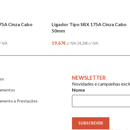
175A Cinza Cabo
Ligador Tipo SBX 175A Cinza Cabo
50mm
19,67
€
/ IVA
s/ IVA
24,20
€
c/ IVA
NEWSLETTER
ios
Novidades e campanhas exclu
Nome
amentos
amento a Prestações
SUBSCREVER