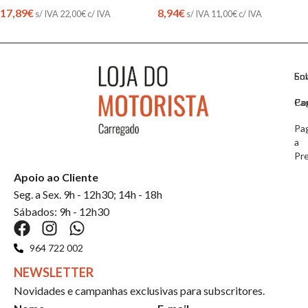
17,89
€
8,94
€
s/ IVA
22,00
€
c/ IVA
s/ IVA
11,00
€
c/ IVA
So
En
Co
Pa
Pa
a
Pr
Apoio ao Cliente
Seg. a Sex. 9h - 12h30; 14h - 18h
Sábados: 9h - 12h30
964 722 002
NEWSLETTER
Novidades e campanhas exclusivas para subscritores.