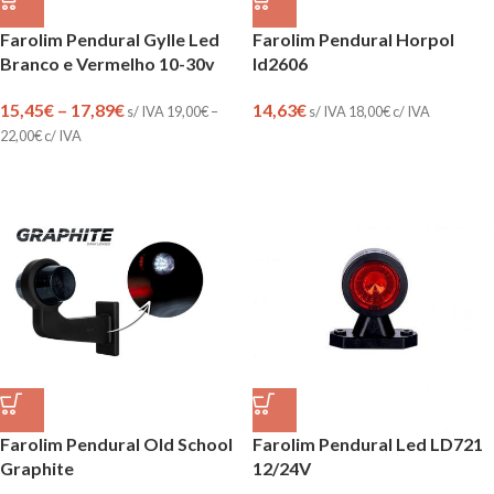
Farolim Pendural Gylle Led
Farolim Pendural Horpol
Branco e Vermelho 10-30v
ld2606
15,45
€
–
17,89
€
14,63
€
s/ IVA
19,00
€
–
s/ IVA
18,00
€
c/ IVA
22,00
€
c/ IVA
Farolim Pendural Old School
Farolim Pendural Led LD721
Graphite
12/24V