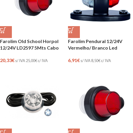
Farolim Old School Horpol
Farolim Pendural 12/24V
12/24V LD2597 5Mts Cabo
Vermelho/ Branco Led
20,33
€
6,91
€
s/ IVA
25,00
€
c/ IVA
s/ IVA
8,50
€
c/ IVA