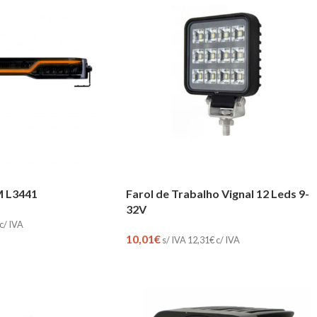
 L3441
Farol de Trabalho Vignal 12 Leds 9-
32V
c/ IVA
10,01
€
s/ IVA
12,31
€
c/ IVA