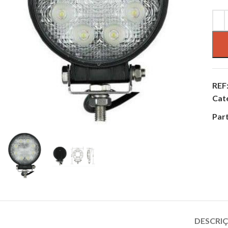
REF
Cat
Part
DESCRI