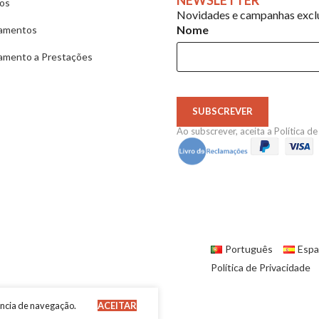
ios
Novidades e campanhas exclu
Nome
amentos
amento a Prestações
SUBSCREVER
Ao subscrever, aceita a
Política d
Português
Espa
Política de Privacidade
ência de navegação.
ACEITAR