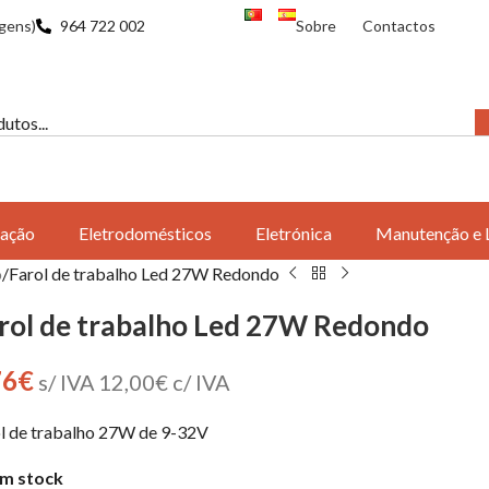
gens)
964 722 002
Sobre
Contactos
ação
Eletrodomésticos
Eletrónica
Manutenção e 
o
Farol de trabalho Led 27W Redondo
rol de trabalho Led 27W Redondo
76
€
s/ IVA
12,00
€
c/ IVA
l de trabalho 27W de 9-32V
m stock