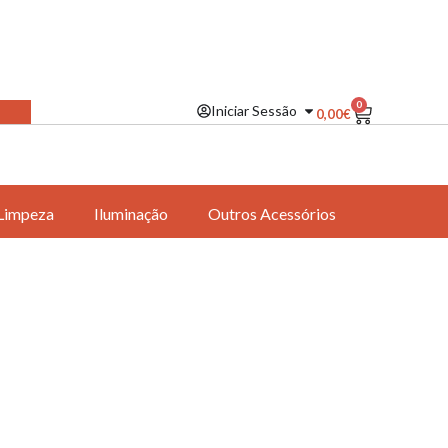
0
Iniciar Sessão
0,00
€
Limpeza
Iluminação
Outros Acessórios