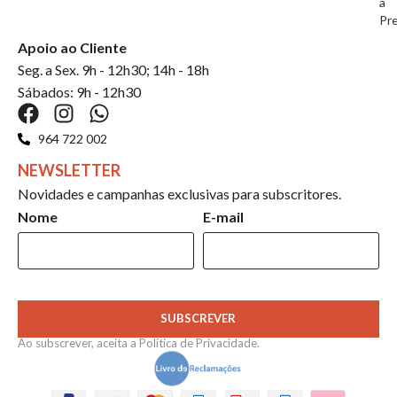
a
Pr
Apoio ao Cliente
Seg. a Sex. 9h - 12h30; 14h - 18h
Sábados: 9h - 12h30
964 722 002
NEWSLETTER
Novidades e campanhas exclusivas para subscritores.
Nome
E-mail
SUBSCREVER
Ao subscrever, aceita a
Política de Privacidade
.