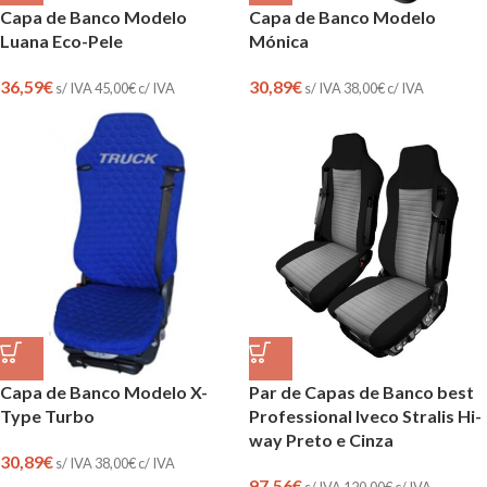
Capa de Banco Modelo
Capa de Banco Modelo
Luana Eco-Pele
Mónica
36,59
€
30,89
€
s/ IVA
45,00
€
c/ IVA
s/ IVA
38,00
€
c/ IVA
Capa de Banco Modelo X-
Par de Capas de Banco best
Type Turbo
Professional Iveco Stralis Hi-
way Preto e Cinza
30,89
€
s/ IVA
38,00
€
c/ IVA
97,56
€
s/ IVA
120,00
€
c/ IVA