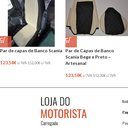
Par de capas de Banco Scania
Par de Capas de Banco
Scania Bege e Preto –
123,58
€
Artesanal
s/ IVA
152,00
€
c/ IVA
123,58
€
s/ IVA
152,00
€
c/ IVA
So
En
Co
Pa
Pa