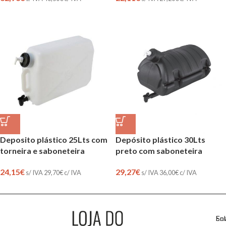
Deposito plástico 25Lts com
Depósito plástico 30Lts
torneira e saboneteira
preto com saboneteira
24,15
€
29,27
€
s/ IVA
29,70
€
c/ IVA
s/ IVA
36,00
€
c/ IVA
So
En