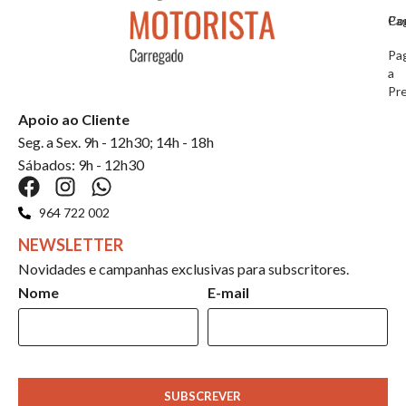
Co
Pa
Pa
a
Pr
Apoio ao Cliente
Seg. a Sex. 9h - 12h30; 14h - 18h
Sábados: 9h - 12h30
964 722 002
NEWSLETTER
Novidades e campanhas exclusivas para subscritores.
Nome
E-mail
SUBSCREVER