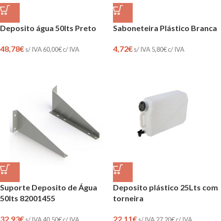
Deposito água 50lts Preto
Saboneteira Plástico Branca
48,78
€
4,72
€
s/ IVA
60,00
€
c/ IVA
s/ IVA
5,80
€
c/ IVA
Suporte Deposito de Água
Deposito plástico 25Lts com
50lts 82001455
torneira
32,93
€
22,11
€
s/ IVA
40,50
€
c/ IVA
s/ IVA
27,20
€
c/ IVA