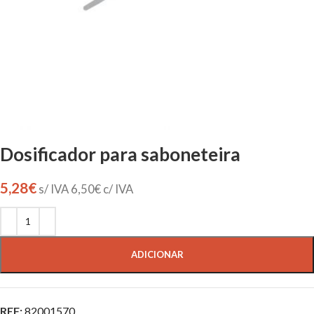
Dosificador para saboneteira
5,28
€
s/ IVA
6,50
€
c/ IVA
ADICIONAR
REF:
82001570