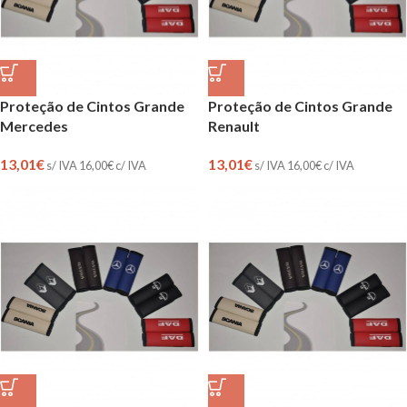
Proteção de Cintos Grande
Proteção de Cintos Grande
Mercedes
Renault
13,01
€
13,01
€
s/ IVA
16,00
€
c/ IVA
s/ IVA
16,00
€
c/ IVA