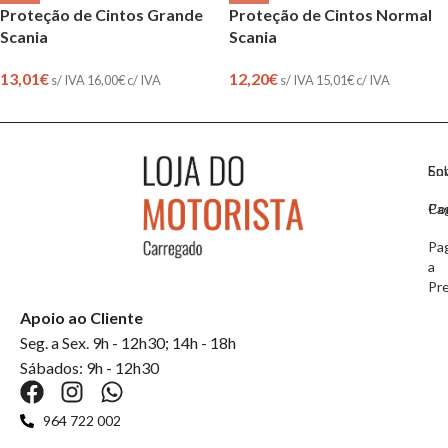
Proteção de Cintos Grande
Proteção de Cintos Normal
Scania
Scania
13,01
€
12,20
€
s/ IVA
16,00
€
c/ IVA
s/ IVA
15,01
€
c/ IVA
So
En
Co
Pa
Pa
a
Pr
Apoio ao Cliente
Seg. a Sex. 9h - 12h30; 14h - 18h
Sábados: 9h - 12h30
964 722 002