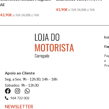
AE
43,90
€
s/ IVA
54,00
€
c/ IVA
43,90
€
s/ IVA
54,00
€
c/ IVA
So
En
Co
Pa
Pa
a
Pr
Apoio ao Cliente
Seg. a Sex. 9h - 12h30; 14h - 18h
Sábados: 9h - 12h30
964 722 002
NEWSLETTER