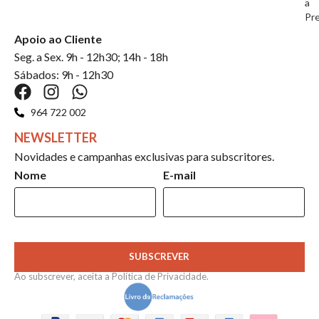
a
Pr
Apoio ao Cliente
Seg. a Sex. 9h - 12h30; 14h - 18h
Sábados: 9h - 12h30
964 722 002
NEWSLETTER
Novidades e campanhas exclusivas para subscritores.
Nome
E-mail
SUBSCREVER
Ao subscrever, aceita a
Política de Privacidade
.