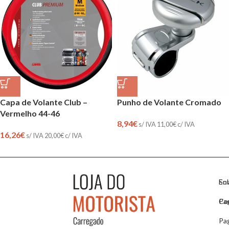
Capa de Volante Club –
Punho de Volante Cromado
Vermelho 44-46
8,94
€
s/ IVA
11,00
€
c/ IVA
16,26
€
s/ IVA
20,00
€
c/ IVA
So
En
Co
Pa
Pa