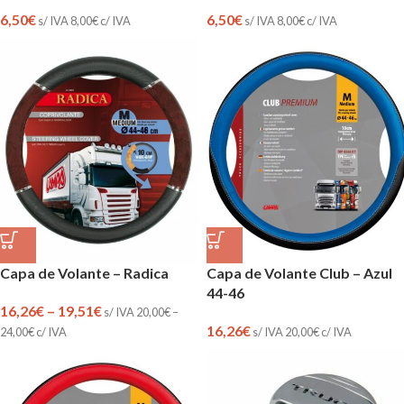
6,50
€
6,50
€
s/ IVA
8,00
€
c/ IVA
s/ IVA
8,00
€
c/ IVA
Capa de Volante – Radica
Capa de Volante Club – Azul
44-46
16,26
€
–
19,51
€
s/ IVA
20,00
€
–
16,26
€
24,00
€
c/ IVA
s/ IVA
20,00
€
c/ IVA