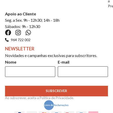
a
Pr
Apoio ao Cliente
Seg. a Sex. 9h - 12h30; 14h - 18h
Sábados: 9h - 12h30
964 722 002
NEWSLETTER
Novidades e campanhas exclusivas para subscritores.
Nome
E-mail
SUBSCREVER
Ao subscrever, aceita a
Política de Privacidade
.