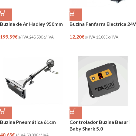
Buzina de Ar Hadley 950mm
Buzina Fanfarra Electrica 24V
199,59
€
12,20
€
s/ IVA
245,50
€
c/ IVA
s/ IVA
15,00
€
c/ IVA
Buzina Pneumática 61cm
Controlador Buzina Basuri
Baby Shark 5.0
40,65
€
s/ IVA
50,00
€
c/ IVA