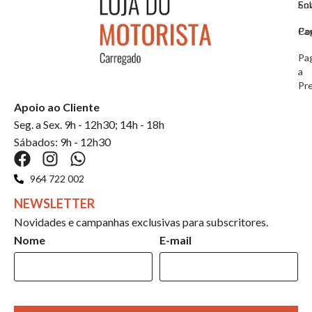
So
En
Co
Pa
Pa
a
Pr
Apoio ao Cliente
Seg. a Sex. 9h - 12h30; 14h - 18h
Sábados: 9h - 12h30
964 722 002
NEWSLETTER
Novidades e campanhas exclusivas para subscritores.
Nome
E-mail