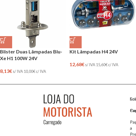
Blister Duas Lâmpadas Blu-
Kit Lâmpadas H4 24V
Xe H1 100W 24V
12,68
€
s/ IVA
15,60
€
c/ IVA
8,13
€
s/ IVA
10,00
€
c/ IVA
So
En
Co
Pa
Pa
a
Pr