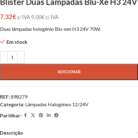
Blister Duas Lâmpadas Blu-Xe H3 24V
7,32
€
s/ IVA
9,00
€
c/ IVA
Duas lâmpadas hologênio Blu-xen H3 24V 70W.
Em stock
ADICIONAR
REF:
898279
Categoria:
Lâmpadas Halogéneo 12/24V
Partilhar:
Descrição