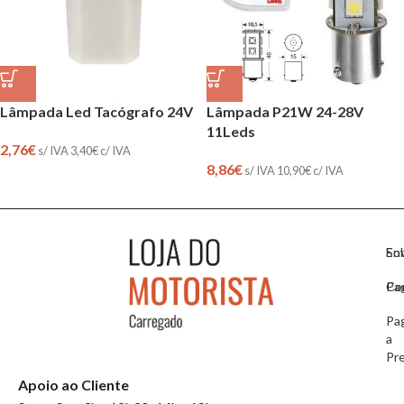
Lâmpada Led Tacógrafo 24V
Lâmpada P21W 24-28V
11Leds
2,76
€
s/ IVA
3,40
€
c/ IVA
8,86
€
s/ IVA
10,90
€
c/ IVA
So
En
Co
Pa
Pa
a
Pr
Apoio ao Cliente