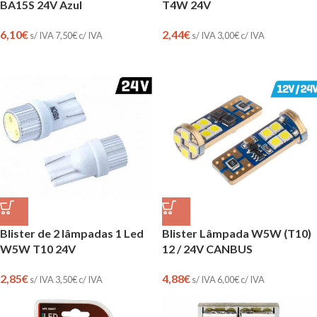
T4W 24V
BA15S 24V Azul
2,44
€
6,10
€
s/ IVA
3,00
€
c/ IVA
s/ IVA
7,50
€
c/ IVA
Blister de 2 lâmpadas 1 Led
Blister Lâmpada W5W (T10)
W5W T10 24V
12 / 24V CANBUS
2,85
€
4,88
€
s/ IVA
3,50
€
c/ IVA
s/ IVA
6,00
€
c/ IVA