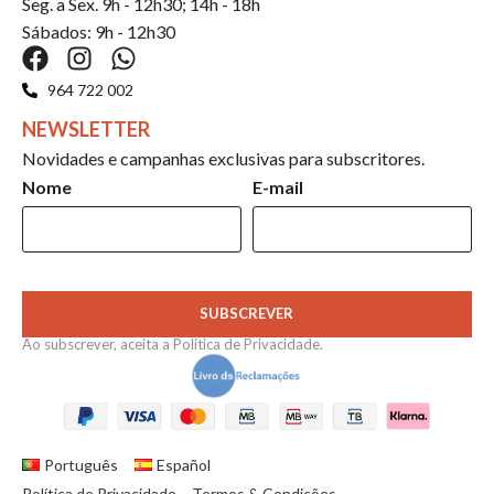
Seg. a Sex. 9h - 12h30; 14h - 18h
Sábados: 9h - 12h30
964 722 002
NEWSLETTER
Novidades e campanhas exclusivas para subscritores.
Nome
E-mail
SUBSCREVER
Ao subscrever, aceita a
Política de Privacidade
.
Português
Español
Política de Privacidade
Termos & Condições