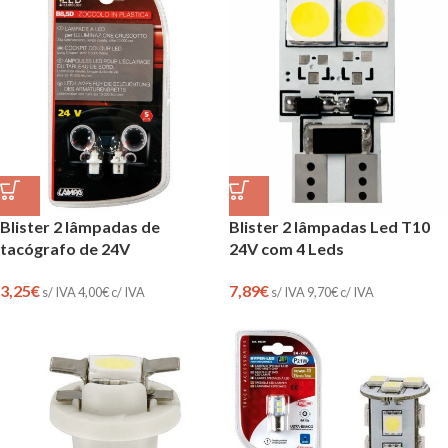
Blister 2 lâmpadas de
Blister 2 lâmpadas Led T10
tacógrafo de 24V
24V com 4 Leds
3,25
€
7,89
€
s/ IVA
4,00
€
c/ IVA
s/ IVA
9,70
€
c/ IVA