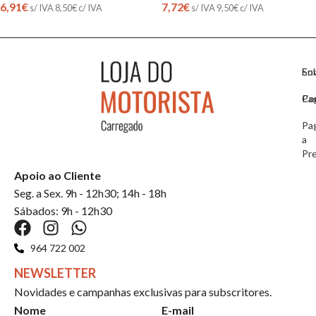
6,91
€
7,72
€
s/ IVA
8,50
€
c/ IVA
s/ IVA
9,50
€
c/ IVA
So
En
Co
Pa
Pa
a
Pr
Apoio ao Cliente
Seg. a Sex. 9h - 12h30; 14h - 18h
Sábados: 9h - 12h30
964 722 002
NEWSLETTER
Novidades e campanhas exclusivas para subscritores.
Nome
E-mail