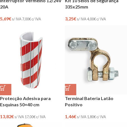
Interruptor Vermelho 12/24V
Kit 10 Selos de Segurança
20A
335x25mm
5,69
€
3,25
€
s/ IVA
7,00
€
c/ IVA
s/ IVA
4,00
€
c/ IVA
Protecção Adesiva para
Terminal Bateria Latão
Esquinas 50×40 cm
Positivo
13,82
€
1,46
€
s/ IVA
17,00
€
c/ IVA
s/ IVA
1,80
€
c/ IVA