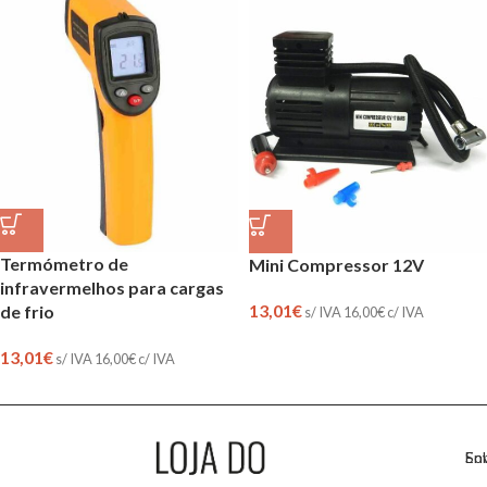
Termómetro de
Mini Compressor 12V
infravermelhos para cargas
13,01
€
de frio
s/ IVA
16,00
€
c/ IVA
13,01
€
s/ IVA
16,00
€
c/ IVA
So
En