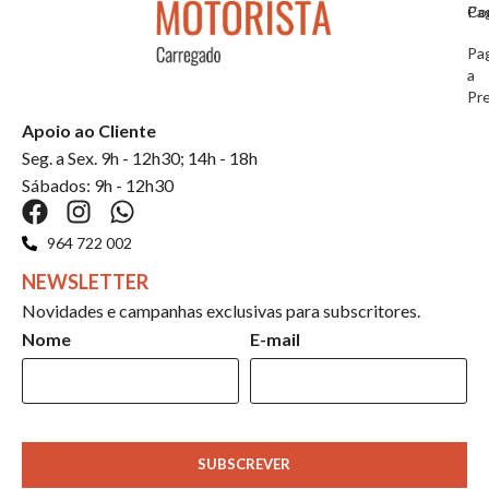
Co
Pa
Pa
a
Pr
Apoio ao Cliente
Seg. a Sex. 9h - 12h30; 14h - 18h
Sábados: 9h - 12h30
964 722 002
NEWSLETTER
Novidades e campanhas exclusivas para subscritores.
Nome
E-mail
SUBSCREVER