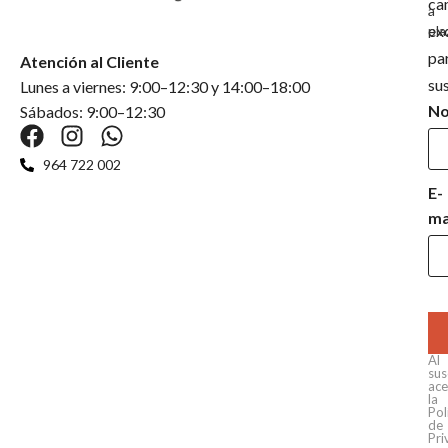
ca
a
ex
pla
pa
Atención al Cliente
su
Lunes a viernes: 9:00–12:30 y 14:00–18:00
N
Sábados: 9:00–12:30
964 722 002
E-
ma
Al
sus
ace
la
Pol
de
Pri