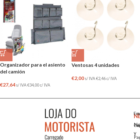
Organizador para el asiento
Ventosas 4 unidades
del camión
€
2,00
s/ IVA
€
2,46
c/ IVA
€
27,64
s/ IVA
€
34,00
c/ IVA
Em
En
N
No
Co
Pa
y
Pa