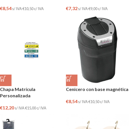
€
8,54
€
7,32
s/ IVA
€
10,50
c/ IVA
s/ IVA
€
9,00
c/ IVA
Chapa Matrícula
Cenicero con base magnética
Personalizada
€
8,54
s/ IVA
€
10,50
c/ IVA
€
12,20
s/ IVA
€
15,00
c/ IVA