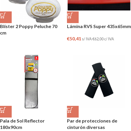
Blíster 2 Poppy Peluche 70
Lámina RVS Super 435x65mm
cm
€
50,41
s/ IVA
€
62,00
c/ IVA
Pala de Sol Reflector
Par de protecciones de
180x90cm
cinturón diversas